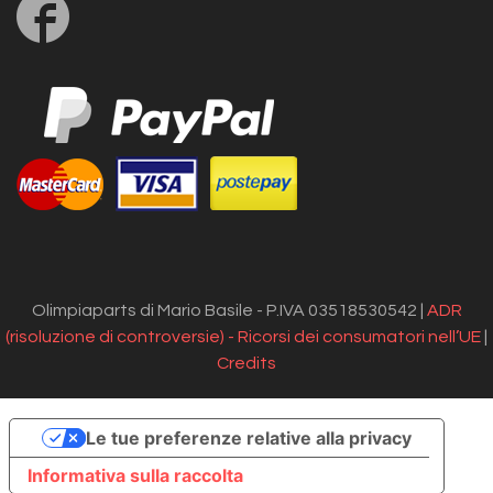
Follow
us
on
Facebook
Olimpiaparts di Mario Basile - P.IVA 03518530542 |
ADR
(risoluzione di controversie) - Ricorsi dei consumatori nell’UE
|
Credits
Le tue preferenze relative alla privacy
Informativa sulla raccolta