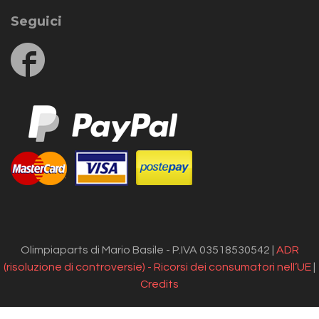
Seguici
Follow
us
on
Facebook
Olimpiaparts di Mario Basile - P.IVA 03518530542 |
ADR
(risoluzione di controversie) - Ricorsi dei consumatori nell’UE
|
Credits