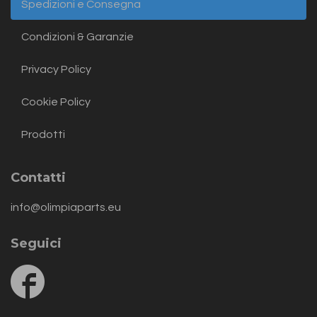
Spedizioni e Consegna
Condizioni & Garanzie
Privacy Policy
Cookie Policy
Prodotti
Contatti
info@olimpiaparts.eu
Seguici
Follow
us
on