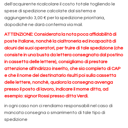
dell'acquirente ricalcolare il costo totale togliendo le
spese di spedizione calcolate dal sistema e
aggiungendo 3,00 € per la spedizione prioritaria,
dopodichè ne darà conferma via mail.
ATTENZIONE: Considerata la nota poca affidabilità di
poste italiane, nonchè la cialtroneria ed incapacità di
alcuni dei suoi operatori, per fruire di tale spedizione (che
consiste in una busta da lettera consegnata dal postino
in cassetta delle lettere), consigliamo di prestare
attenzione all'indirizzo inserito, che sia completo di CAP
e che il nome del destinatario risulti poi sulla cassetta
delle lettere, nonchè, qualora la consegna avvenga
presso il posto di lavoro, indicare il mome ditta, ad
esempio: signor Rossi presso ditta Verdi.
in ogni caso non ci rendiamo responsabili nel caso di
mancata consegna o smarrimento di tale tipo di
spedizione