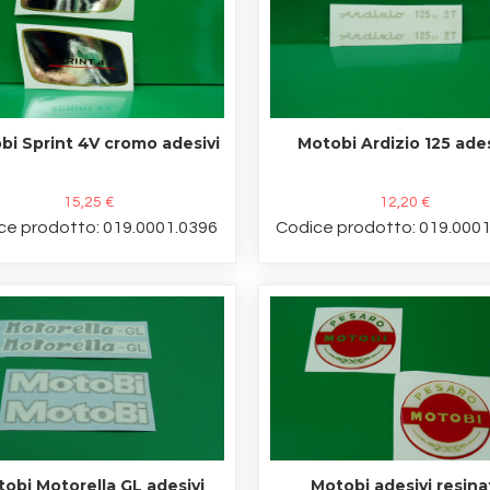
bi Sprint 4V cromo adesivi
Motobi Ardizio 125 ades
15,25 €
12,20 €
ce prodotto: 019.0001.0396
Codice prodotto: 019.000
obi Motorella GL adesivi
Motobi adesivi resina