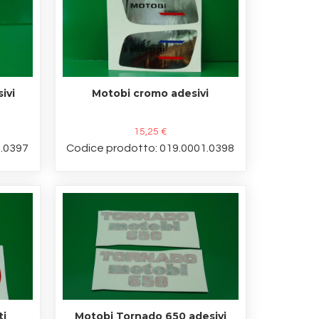
ivi
Motobi cromo adesivi
15,25 €
1.0397
Codice prodotto: 019.0001.0398
ti
Motobi Tornado 650 adesivi