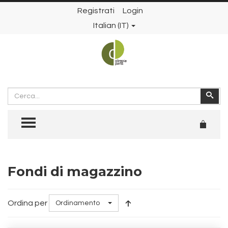
Registrati
Login
Italian (IT)
Cerca
Cer
TOGGLE MENU
Fondi di magazzino
Ordina per
Ordinamento