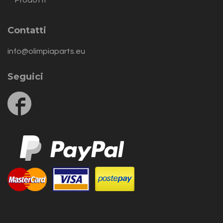
Prodotti
Contatti
info@olimpiaparts.eu
Seguici
Follow
us
on
Facebook