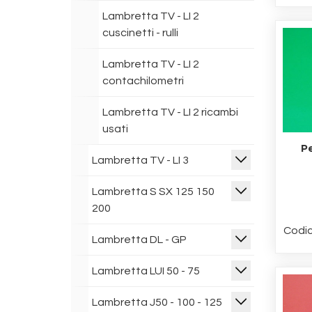
Lambretta TV - LI 2
cuscinetti - rulli
Lambretta TV - LI 2
contachilometri
Lambretta TV - LI 2 ricambi
usati
Pe
Lambretta TV - LI 3
Lambretta S SX 125 150
200
Codic
Lambretta DL - GP
Lambretta LUI 50 - 75
Lambretta J50 - 100 - 125