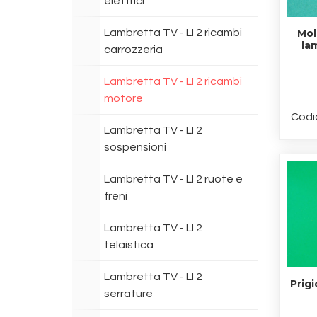
elettrici
Lambretta TV - LI 2 ricambi
Mol
la
carrozzeria
Lambretta TV - LI 2 ricambi
motore
Codi
Lambretta TV - LI 2
sospensioni
Lambretta TV - LI 2 ruote e
freni
Lambretta TV - LI 2
telaistica
Lambretta TV - LI 2
Prigi
serrature