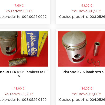
7,60 €
43,00 €
You save:
1,90 €
You save:
30,20 €
ce prodotto: 004.0025.0027
Codice prodotto: 003.052
one ROTA 52.6 lambretta LI
Pistone 52.6 lambretta 
S
43,00 €
39,00 €
You save:
30,20 €
You save:
27,08 €
ce prodotto: 003.0526.0120
Codice prodotto: 004.052