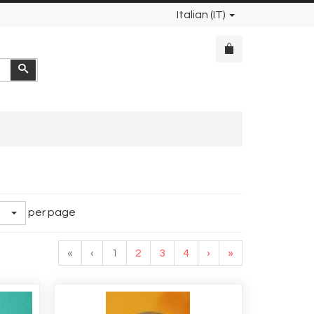
Italian (IT)
Cerca
per page
«
‹
1
2
3
4
›
»