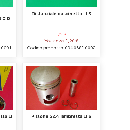
Distanziale cuscinetto LI S
B C D
1,80 €
You save:
1,20 €
9.0001
Codice prodotto: 004.0681.0002
tta LI
Pistone 52.4 lambretta LI S