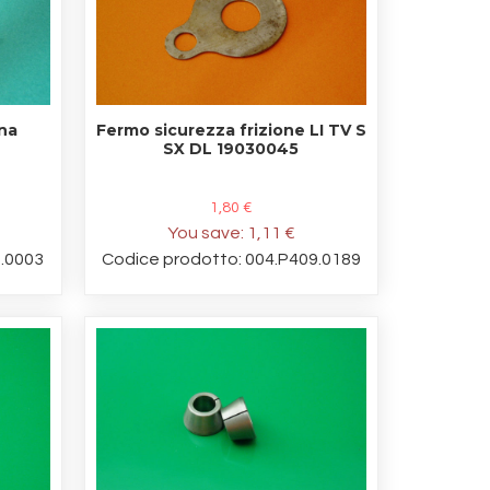
na
Fermo sicurezza frizione LI TV S
SX DL 19030045
1,80 €
You save:
1,11 €
6.0003
Codice prodotto: 004.P409.0189