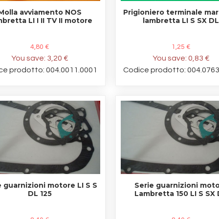
Molla avviamento NOS
Prigioniero terminale ma
bretta LI I II TV II motore
lambretta LI S SX D
4,80 €
1,25 €
You save:
3,20 €
You save:
0,83 €
ce prodotto: 004.0011.0001
Codice prodotto: 004.076
e guarnizioni motore LI S S
Serie guarnizioni mot
DL 125
Lambretta 150 LI S SX