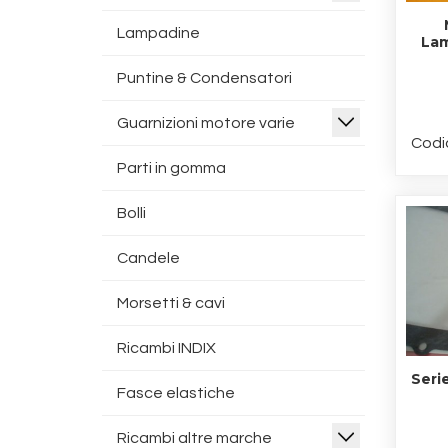
Lampadine
Lam
Puntine & Condensatori
Guarnizioni motore varie
Codi
Parti in gomma
Bolli
Candele
Morsetti & cavi
Ricambi INDIX
Seri
Fasce elastiche
Ricambi altre marche