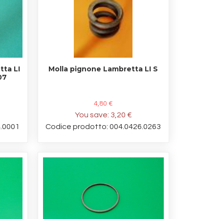
ta LI
Molla pignone Lambretta LI S
07
4,80 €
You save:
3,20 €
4.0001
Codice prodotto: 004.0426.0263