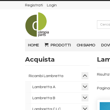
Registrati
Login
Cerca
HOME
PRODOTTI
CHI SIAMO
DOV
Acquista
Lam
Risultat
Ricambi Lambretta
Lambretta A
Pagina 
Lambretta B
Lambretta C LC