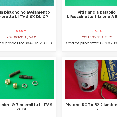
la pistoncino avviamento
Viti flangia paraolio
mbretta LI TV S SX DL GP
LI/cuscinetto frizione A 
0,90 €
0,80 €
You save:
0,63 €
You save:
0,70 €
ce prodotto: 004.0697.0150
Codice prodotto: 003.073
onieri Ø 7 marmitta LI TV S
Pistone ROTA 52.2 lambre
SX DL
S