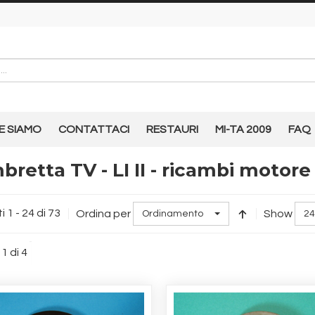
E SIAMO
CONTATTACI
RESTAURI
MI-TA 2009
FAQ
bretta TV - LI II - ricambi motore
i 1 - 24 di 73
Ordina per
Show
Ordinamento
24
1 di 4