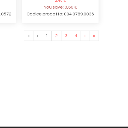
2,40 €
You save:
0,60 €
1.0572
Codice prodotto: 004.0789.0036
«
‹
1
2
3
4
›
»