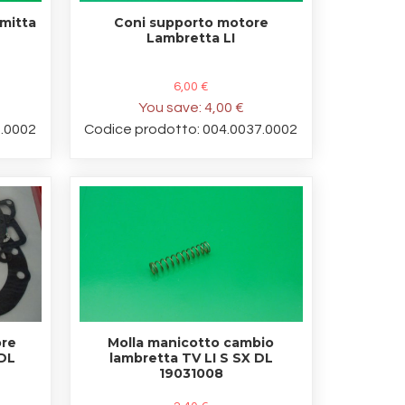
rmitta
Coni supporto motore
L
Lambretta LI
6,00 €
You save:
4,00 €
3.0002
Codice prodotto: 004.0037.0002
ore
Molla manicotto cambio
 DL
lambretta TV LI S SX DL
19031008