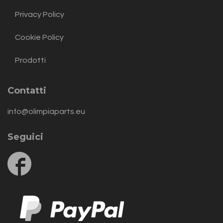
Privacy Policy
Cookie Policy
Prodotti
Contatti
info@olimpiaparts.eu
Seguici
Follow
us
on
Facebook