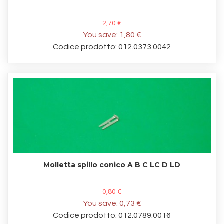
2,70 €
You save:
1,80 €
Codice prodotto: 012.0373.0042
Molletta spillo conico A B C LC D LD
0,80 €
You save:
0,73 €
Codice prodotto: 012.0789.0016