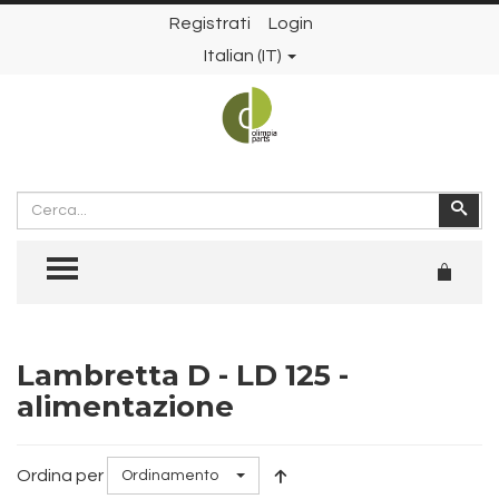
Registrati
Login
Italian (IT)
Cerca
Cer
TOGGLE MENU
Lambretta D - LD 125 -
alimentazione
Ordina per
Ordinamento