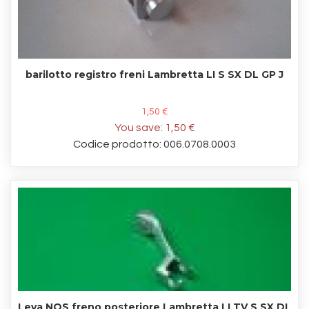
barilotto registro freni Lambretta LI S SX DL GP J
1,50 €
You save:
1,50 €
Codice prodotto: 006.0708.0003
Leva NOS freno posteriore Lambretta LI TV S SX DL