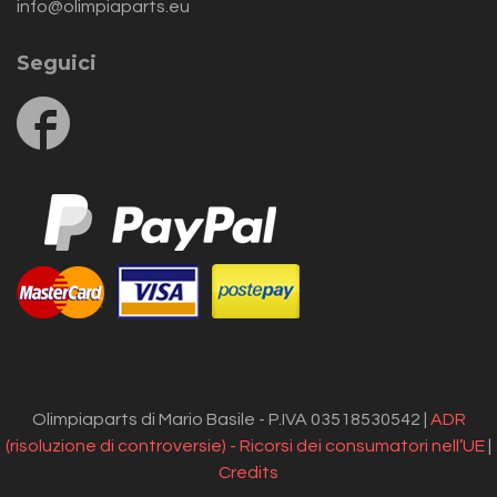
info@olimpiaparts.eu
Seguici
Follow
us
on
Facebook
Olimpiaparts di Mario Basile - P.IVA 03518530542 |
ADR
(risoluzione di controversie) - Ricorsi dei consumatori nell’UE
|
Credits