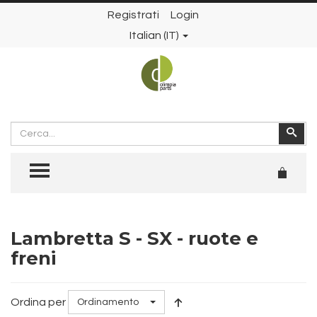
Registrati
Login
Italian (IT)
Cerca
Cer
TOGGLE MENU
Lambretta S - SX - ruote e
freni
Ordina per
Ordinamento