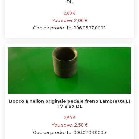
DL
2,80 €
You save:
2,00 €
Codice prodotto: 006.0537.0001
Boccola nailon originale pedale freno Lambretta LI
TV S SX DL
2,50 €
You save:
2,58 €
Codice prodotto: 006.0708.0005