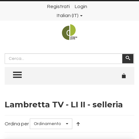
Registrati
Login
Italian (IT)
Cerca
Cer
TOGGLE MENU
Lambretta TV - LI II - selleria
Ordina per
Ordinamento