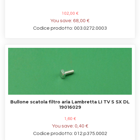
102,00 €
You save:
68,00 €
Codice prodotto: 003.0272.0003
Bullone scatola filtro aria Lambretta LI TV S SX DL
19016029
1,60 €
You save:
0,40 €
Codice prodotto: 012.p375.0002