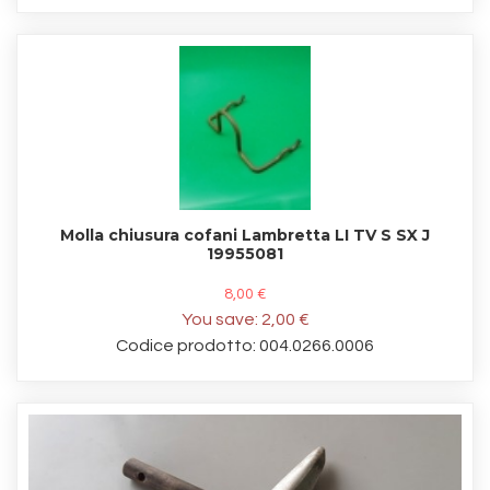
Molla chiusura cofani Lambretta LI TV S SX J
19955081
8,00 €
You save:
2,00 €
Codice prodotto: 004.0266.0006