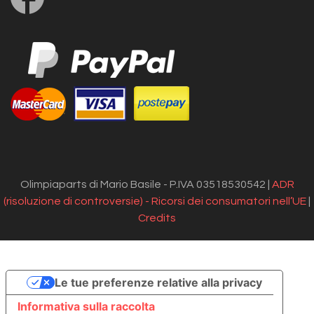
us
on
Facebook
Olimpiaparts di Mario Basile - P.IVA 03518530542 |
ADR
(risoluzione di controversie) - Ricorsi dei consumatori nell’UE
|
Credits
Le tue preferenze relative alla privacy
Informativa sulla raccolta