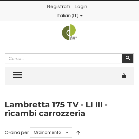
Registrati
Login
Italian (IT)
Cerca
Cer
TOGGLE MENU
Lambretta 175 TV - LI III -
ricambi carrozzeria
Ordina per
Ordinamento