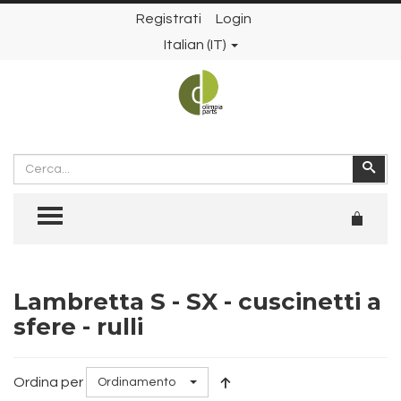
Registrati
Login
Italian (IT)
Cerca
Cer
TOGGLE MENU
Lambretta S - SX - cuscinetti a
sfere - rulli
Ordina per
Ordinamento