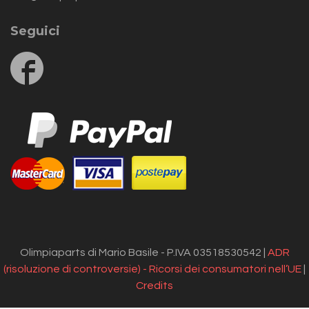
Seguici
Follow
us
on
Facebook
Olimpiaparts di Mario Basile - P.IVA 03518530542 |
ADR
(risoluzione di controversie) - Ricorsi dei consumatori nell’UE
|
Credits