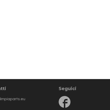
tti
Seguici
Follow
limpiaparts.eu
us