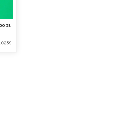
00 2t
6.0259