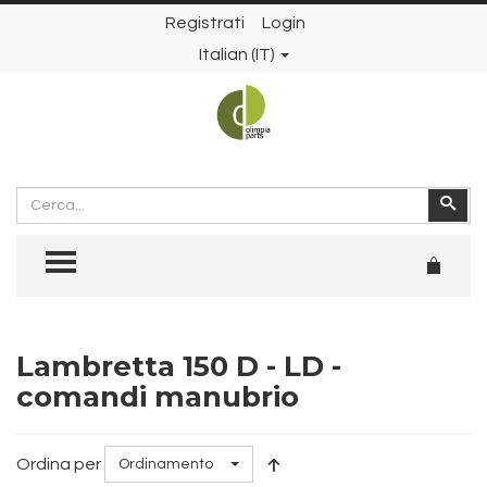
Registrati
Login
Italian (IT)
Cerca
Cer
TOGGLE MENU
Lambretta 150 D - LD -
comandi manubrio
Ordina per
Ordinamento