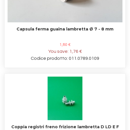
Capsula ferma guaina lambretta Ø 7 - 8 mm
1,80 €
You save:
1,76 €
Codice prodotto: 011.0789.0109
Coppia registri freno frizione lambretta D LD E F