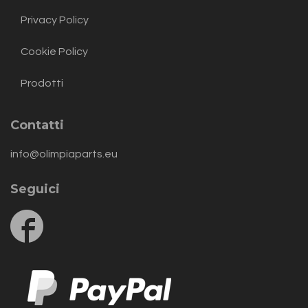
Privacy Policy
Cookie Policy
Prodotti
Contatti
info@olimpiaparts.eu
Seguici
Follow
us
on
Facebook