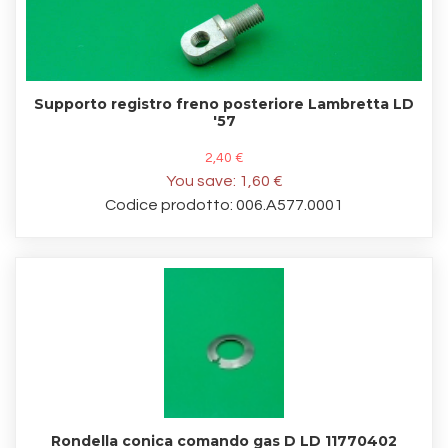
Supporto registro freno posteriore Lambretta LD
'57
2,40 €
You save:
1,60 €
Codice prodotto: 006.A577.0001
Rondella conica comando gas D LD 11770402