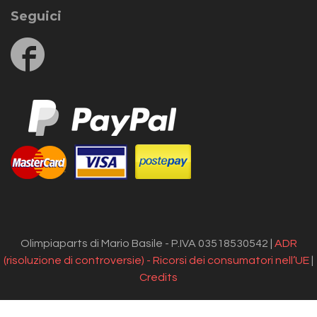
Seguici
Follow
us
on
Facebook
Olimpiaparts di Mario Basile - P.IVA 03518530542 |
ADR
(risoluzione di controversie) - Ricorsi dei consumatori nell’UE
|
Credits