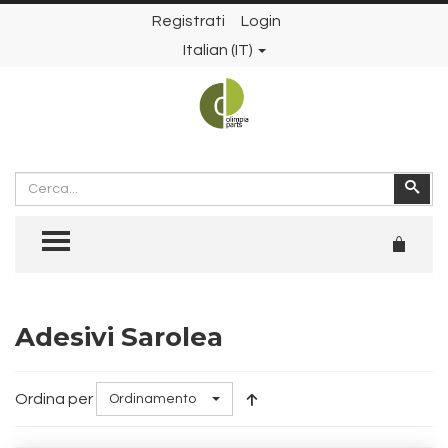
Registrati
Login
Italian (IT)
Cerca
Cer
TOGGLE MENU
Adesivi Sarolea
Ordina per
Ordinamento