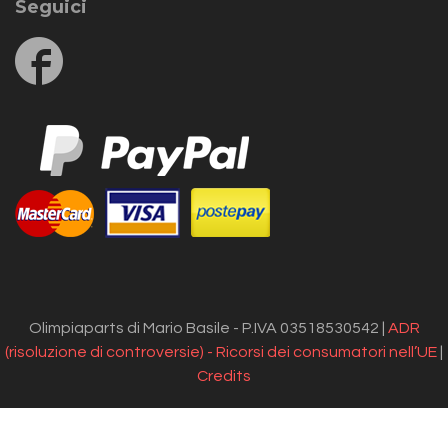
Seguici
Follow
us
on
Facebook
Olimpiaparts di Mario Basile - P.IVA 03518530542 |
ADR
(risoluzione di controversie) - Ricorsi dei consumatori nell’UE
|
Credits