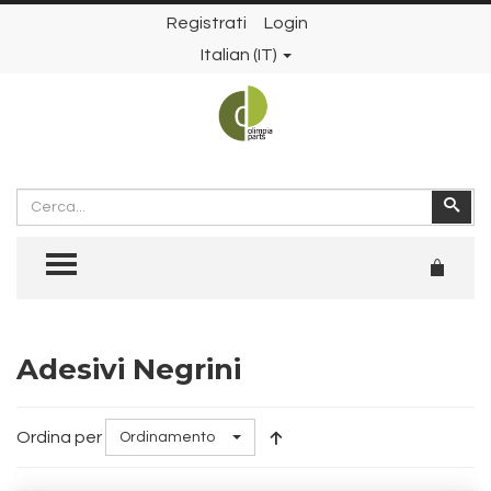
Registrati
Login
Italian (IT)
Cerca
Cer
TOGGLE MENU
Adesivi Negrini
Ordina per
Ordinamento