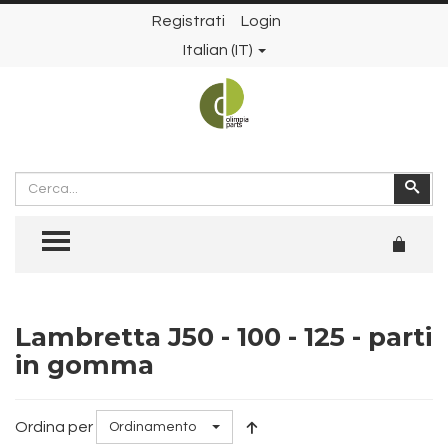
Registrati
Login
Italian (IT)
Cerca
Cer
TOGGLE MENU
Lambretta J50 - 100 - 125 - parti
in gomma
Ordina per
Ordinamento