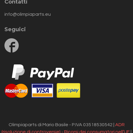
Contatti
info@olimpiaparts.eu
Seguici
Follow
us
on
Facebook
Olimpiaparts di Mario Basile - P.IVA 03518530542 |
ADR
(risoluzione di controversie) - Ricorsi dei consumatori nell’UE
|