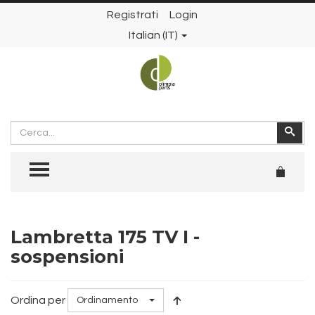
Registrati
Login
Italian (IT)
Cerca
Cer
TOGGLE MENU
Lambretta 175 TV I -
sospensioni
Ordina per
Ordinamento