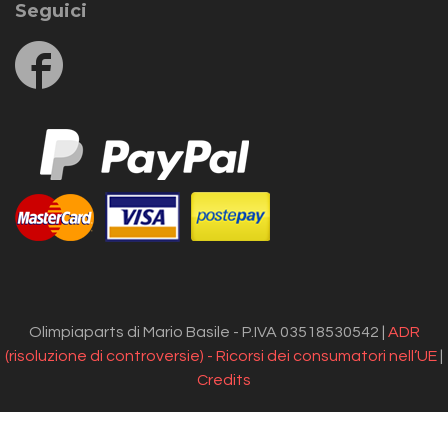
Seguici
Follow
us
on
Facebook
Olimpiaparts di Mario Basile - P.IVA 03518530542 |
ADR
(risoluzione di controversie) - Ricorsi dei consumatori nell’UE
|
Credits