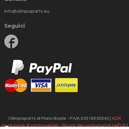
info@olimpiaparts.eu
Seguici
Follow
us
on
Facebook
Olimpiaparts di Mario Basile - P.IVA 03518530542 |
ADR
(risoluzione di controversie) - Ricorsi dei consumatori nell’UE
|