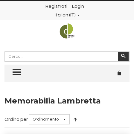
Registrati
Login
Italian (IT)
Cerca
Cer
TOGGLE MENU
Memorabilia Lambretta
Ordina per
Ordinamento