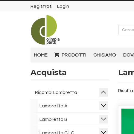
Registrati
Login
Cerca
HOME
PRODOTTI
CHI SIAMO
DOV
Acquista
Lamb
Risultat
Ricambi Lambretta
Lambretta A
Lambretta B
Lambretta C LC