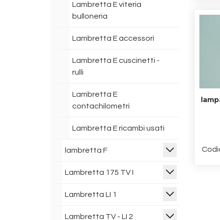
Lambretta E viteria
bulloneria
Lambretta E accessori
Lambretta E cuscinetti -
rulli
Lambretta E
lamp
contachilometri
Lambretta E ricambi usati
Codi
lambretta F
Lambretta 175 TV I
Lambretta LI 1
Lambretta TV - LI 2