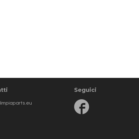
tti
Seguici
Follow
limpiaparts.eu
us
on
Facebook