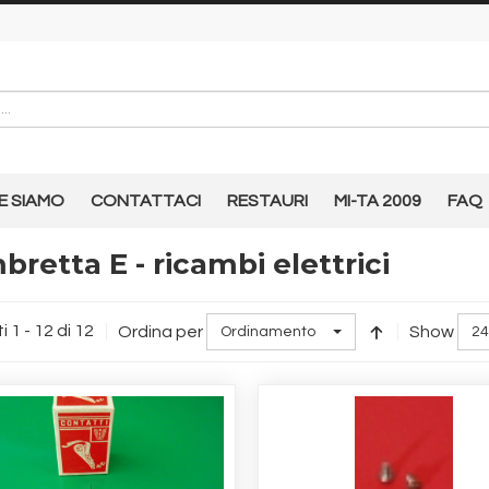
E SIAMO
CONTATTACI
RESTAURI
MI-TA 2009
FAQ
retta E - ricambi elettrici
i 1 - 12 di 12
Ordina per
Show
Ordinamento
24