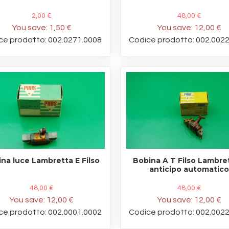
2,00 €
48,00 €
You save:
1,50 €
You save:
12,00 €
ce prodotto: 002.0271.0008
Codice prodotto: 002.002
na luce Lambretta E Filso
Bobina A T Filso Lambre
anticipo automatic
48,00 €
48,00 €
You save:
12,00 €
You save:
12,00 €
ce prodotto: 002.0001.0002
Codice prodotto: 002.002