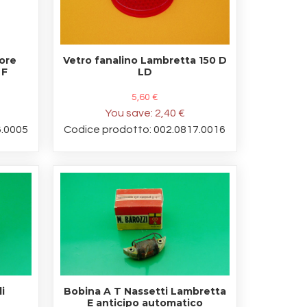
tore
Vetro fanalino Lambretta 150 D
 F
LD
5,60 €
You save:
2,40 €
6.0005
Codice prodotto: 002.0817.0016
i
Bobina A T Nassetti Lambretta
E anticipo automatico