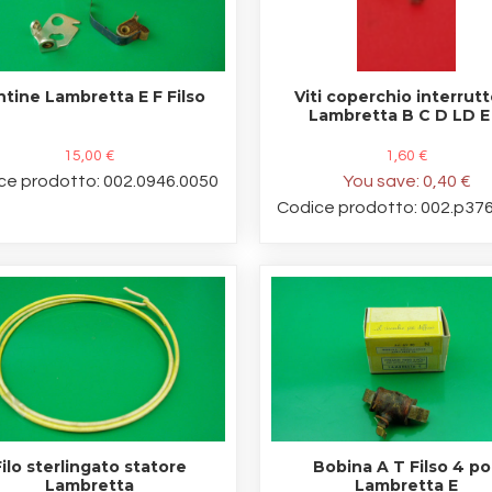
tine Lambretta E F Filso
Viti coperchio interrut
Lambretta B C D LD E
15,00 €
1,60 €
ce prodotto: 002.0946.0050
You save:
0,40 €
Codice prodotto: 002.p37
ilo sterlingato statore
Bobina A T Filso 4 pol
Lambretta
Lambretta E