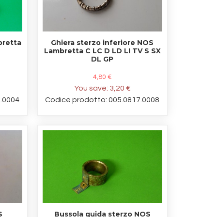
bretta
Ghiera sterzo inferiore NOS
Lambretta C LC D LD LI TV S SX
DL GP
4,80 €
You save:
3,20 €
8.0004
Codice prodotto: 005.0817.0008
S
Bussola guida sterzo NOS