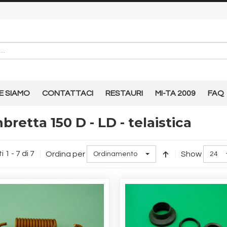
E SIAMO
CONTATTACI
RESTAURI
MI-TA 2009
FAQ
retta 150 D - LD - telaistica
i 1 - 7 di 7
Ordina per
Show
Ordinamento
24