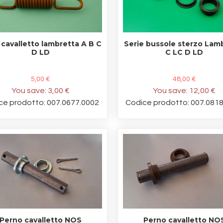
 cavalletto lambretta A B C
Serie bussole sterzo Lam
D LD
C LC D LD
5,00 €
48,00 €
You save:
3,00 €
You save:
12,00 €
ce prodotto: 007.0677.0002
Codice prodotto: 007.081
Perno cavalletto NOS
Perno cavalletto NO