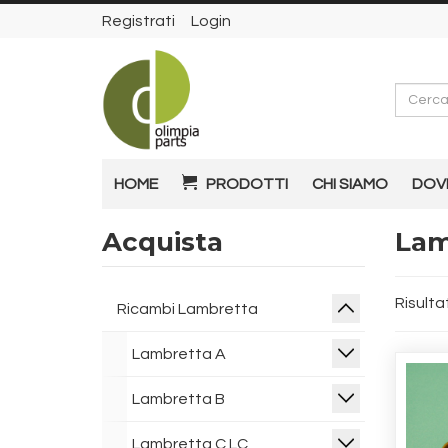
Registrati
Login
Cerca
HOME
PRODOTTI
CHI SIAMO
DOV
Acquista
Lamb
Risultat
Ricambi Lambretta
Lambretta A
Lambretta B
Lambretta C LC