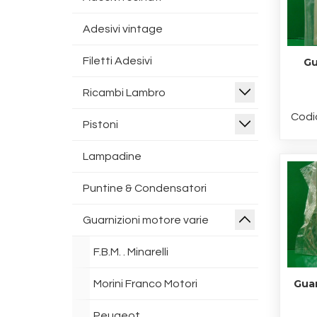
Adesivi vintage
Filetti Adesivi
Gu
Ricambi Lambro
Codi
Pistoni
Lampadine
Puntine & Condensatori
Guarnizioni motore varie
F.B.M. . Minarelli
Guar
Morini Franco Motori
Peugeot