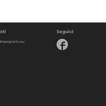
tti
Seguici
Follow
limpiaparts.eu
us
on
Facebook