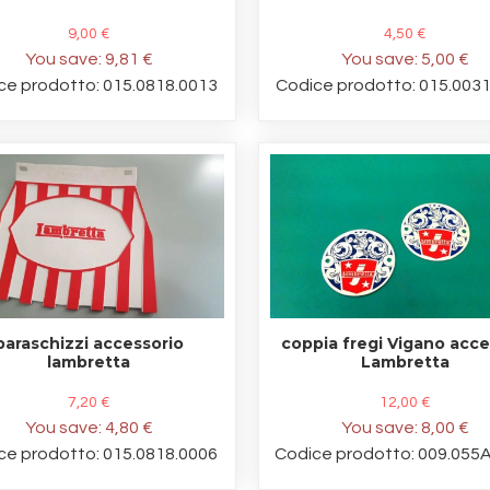
9,00 €
4,50 €
You save:
9,81 €
You save:
5,00 €
ce prodotto: 015.0818.0013
Codice prodotto: 015.003
paraschizzi accessorio
coppia fregi Vigano acce
lambretta
Lambretta
7,20 €
12,00 €
You save:
4,80 €
You save:
8,00 €
ce prodotto: 015.0818.0006
Codice prodotto: 009.055