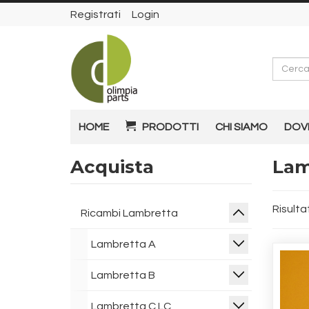
Registrati
Login
Cerca
HOME
PRODOTTI
CHI SIAMO
DOV
Acquista
Lam
Risultat
Ricambi Lambretta
Lambretta A
Lambretta B
Lambretta C LC