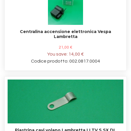
Centralina accensione elettronica Vespa
Lambretta
21,00 €
You save:
14,00 €
Codice prodotto: 002.0817.0004
Piastrina cavi volano Lambretta LI TV S SX DL