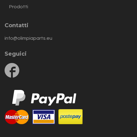
Prodotti
Contatti
info@olimpiaparts.eu
Seguici
Follow
us
on
Facebook