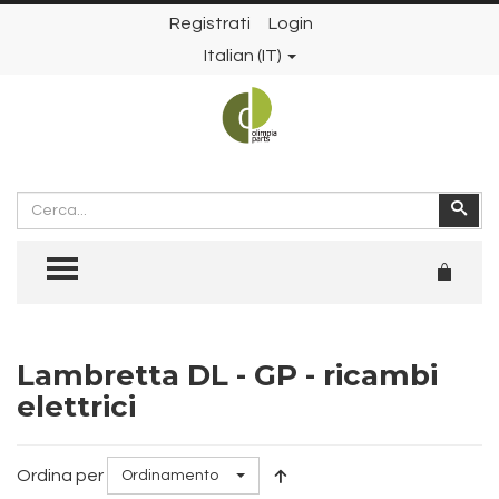
Registrati
Login
Italian (IT)
Cerca
Cer
TOGGLE MENU
Lambretta DL - GP - ricambi
elettrici
Ordina per
Ordinamento